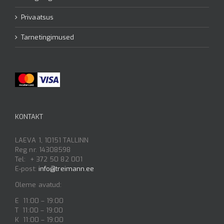
Privaatsus
Tarnetingimused
KONTAKT
LAEVA 1, 10151 TALLINN
Reg nr. 14308598
Tel: + 372 50 82 001
E-post:
info@treimann.ee
Oleme avatud:
E 11:00 – 19:00
T 11:00 – 19:00
K 11:00 – 19:00