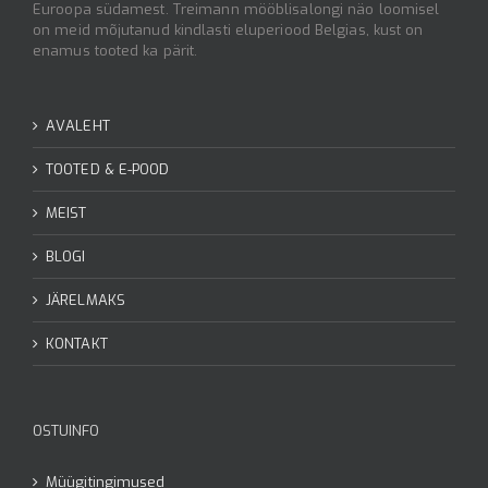
Euroopa südamest. Treimann mööblisalongi näo loomisel
on meid mõjutanud kindlasti eluperiood Belgias, kust on
enamus tooted ka pärit.
AVALEHT
TOOTED & E-POOD
MEIST
BLOGI
JÄRELMAKS
KONTAKT
OSTUINFO
Müügitingimused