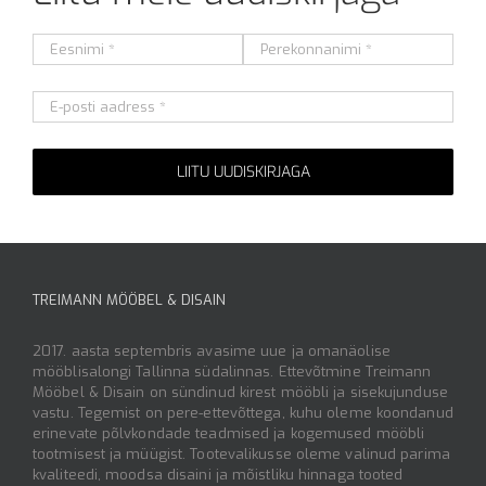
Alternative:
TREIMANN MÖÖBEL & DISAIN
2017. aasta septembris avasime uue ja omanäolise
mööblisalongi Tallinna südalinnas. Ettevõtmine Treimann
Mööbel & Disain on sündinud kirest mööbli ja sisekujunduse
vastu. Tegemist on pere-ettevõttega, kuhu oleme koondanud
erinevate põlvkondade teadmised ja kogemused mööbli
tootmisest ja müügist. Tootevalikusse oleme valinud parima
kvaliteedi, moodsa disaini ja mõistliku hinnaga tooted