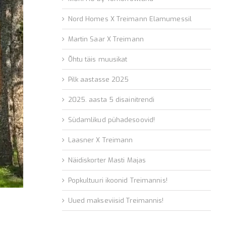
Nord Homes X Treimann Elamumessil
Martin Saar X Treimann
Õhtu täis muusikat
Pilk aastasse 2025
2025. aasta 5 disainitrendi
Südamlikud pühadesoovid!
Laasner X Treimann
Näidiskorter Masti Majas
Popkultuuri ikoonid Treimannis!
Uued makseviisid Treimannis!