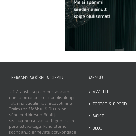
TREIMANN MÖÖBEL & DISAIN
MENÜÜ
2017. aasta septembris avasime
AVALEHT
uue ja omanäolise mööblisalongi
Tallinna südalinnas. Ettevõtmine
TOOTED & E-POOD
Treimann Mööbel & Disain on
sündinud kirest mööbli ja
MEIST
sisekujunduse vastu. Tegemist on
pere-ettevõttega, kuhu oleme
BLOGI
koondanud erinevate põlvkondade