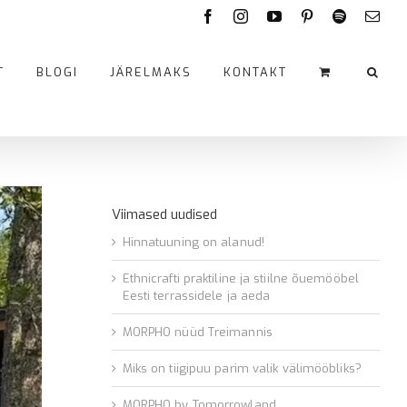
Facebook
Instagram
YouTube
Pinterest
Spotify
Emai
T
BLOGI
JÄRELMAKS
KONTAKT
Viimased uudised
Hinnatuuning on alanud!
Ethnicrafti praktiline ja stiilne õuemööbel
Eesti terrassidele ja aeda
MORPHO nüüd Treimannis
Miks on tiigipuu parim valik välimööbliks?
MORPHO by Tomorrowland