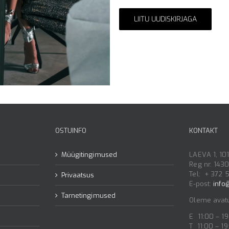
Alternative:
OSTUINFO
KONTAKT
Müügitingimused
LAEVA 1, 10
Reg nr. 143
Tel: + 372 
Privaatsus
E-post:
info
Tarnetingimused
Oleme avat
E 11:00 – 1
T 11:00 – 19