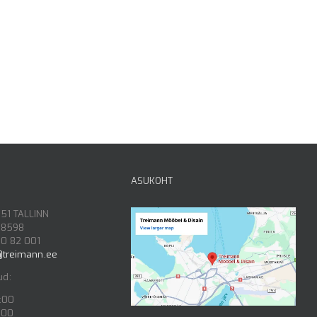
ASUKOHT
151 TALLINN
08598
50 82 001
@treimann.ee
ud:
9:00
:00