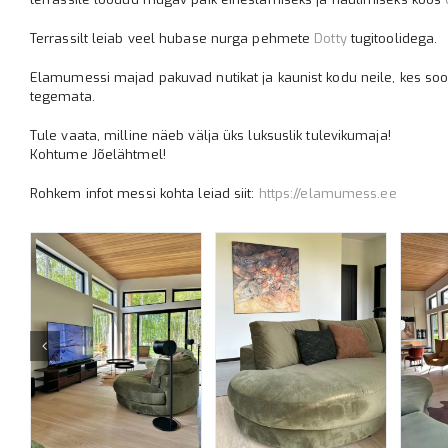
Terrassilt leiab veel hubase nurga pehmete
Dotty
tugitoolidega.
Elamumessi majad pakuvad nutikat ja kaunist kodu neile, kes so
tegemata.
Tule vaata, milline näeb välja üks luksuslik tulevikumaja!
Kohtume Jõelähtmel!
Rohkem infot messi kohta leiad siit:
https://elamumess.ee