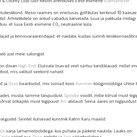
Golf & County Club Golf Resort arenduses Eesti esimene
Elamumess
!
elukeskkond. Messi raames on imeilusas golfikülas kerkinud 10 kaasae
ektid. Arhitektidele on antud vabadus katsetada, luua ja pakkuda midagi
ndusi, et luua Eesti esimene CO₂ neutraalne küla.
ajad ja kinnisvaraarendajad, et näidata, kuidas sünnib keskkonnasõbral
eb just meie salongist.
on diivan
High End
. Elutoale lisavad veel särtsu kandiklauad, millel i
itool, mis valitud seekord nahast.
id ja
Osso
baaritoolid, mis loovad koos
Aunman
köögimööbliga ühtse t
tades musta, tamme täispuidust,
Spindle
voodit, mille kõrval must tiig
kõrval öökapiks must tiigipuust
Arc
abilaud. Seina ääres on tiigipuidust
algustid. Seintel ilutsevad kunstnik Katrin Karu maalid.
ack
sarja lamamistoolidega, kus puhata ja päikest nautida. Lisaks on
Circle
söögilaua,
Osso
pinkide ja
Jack
söögitoolidega.