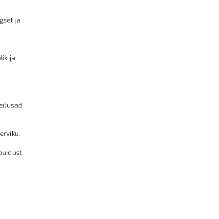
gset ja
ik ja
meilusad
erviku.
ipuidust