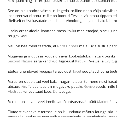
4.-8. juuni ning 11.- 15. juuni 2025 toimub Jõelähtmel Estonian 
See on ainulaadne võimalus kogeda, milline näeb välja tuleviku 
inspireerivat elamut, mille on loonud Eesti ja välismaa tipparhit
tõeliselt erilist kasutades uudseid tehnoloogiaid ja nutikaid lahe
Lisaks arhitektidele, koondab mess kokku maaletoojad, sisekujund
mugav kodu.
Meil on hea meel teatada, et
Nord Homes
maja lux sisustus pärin
Mugavas ja moodsas kodus on avar köök-elutuba, mille krooniks 
Second Nature
sarja kandikud, tiigipuust
Kabuki
TV-alus ja
Evy
tug
Elutoa ühendavad köögiga täispuidust
Tacet
söögilaud, Luna tool
Majas on sisustatud veel kaks magamistuba. Esimene neist kasu
abilaud
Fin
. Teises toas on mugavaks pesaks
Revive
voodi, mille 
Abstract
konsoollaud koos
DC
tooliga.
Maja kaunistavad veel imeilusad Prantsusmaalt pärit
Market Set
v
Elutoast avanevale terrassile on kujundatud mõnus lounge ala
J
terrassile loodud mugav paik einestamiseks ja nautimiseks koos