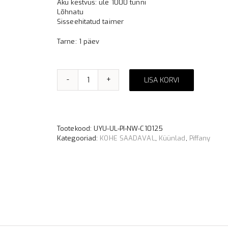
Aku kestvus: üle 1000 tunni
Lõhnatu
Sisseehitatud taimer
Tarne: 1 päev
LISA KORVI
Led
Alternative:
küünal
kogus
Tootekood:
UYU-UL-PI-NW-C10125
Kategooriad:
KOHE SAADAVAL
,
Küünlad
,
Piffany