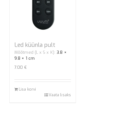
Led küünla pult
Mõõtmed (L x S x K):
3.8 ×
9.8 × 1 cm
7.00
€
Lisa korvi
Vaata lisaks