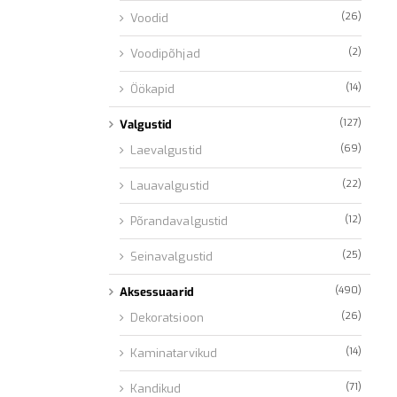
(26)
Voodid
(2)
Voodipõhjad
(14)
Öökapid
(127)
Valgustid
(69)
Laevalgustid
(22)
Lauavalgustid
(12)
Põrandavalgustid
(25)
Seinavalgustid
(490)
Aksessuaarid
(26)
Dekoratsioon
(14)
Kaminatarvikud
(71)
Kandikud