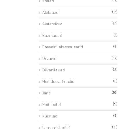
(17)
Katted
(18)
Abilauad
(24)
Aiatarvikud
(4)
Baarilauad
(2)
Basseini aksessuaarid
(37)
Diivanid
(27)
Diivanilauad
(8)
Hooldusvahendid
(16)
Järid
(9)
Kott-toolid
(2)
Küünlad
(31)
Lamamistoolid