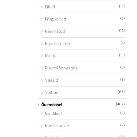
(15)
Pildid
(3)
Prügikorvid
(12)
Raamatud
(4)
Raamatutoed
(13)
Riiulid
(3)
Ruumilõhnastaja
(8)
Vaasid
(68)
Vaibad
(462)
Õuemööbel
(2)
kandikud
(2)
Kandiklauad