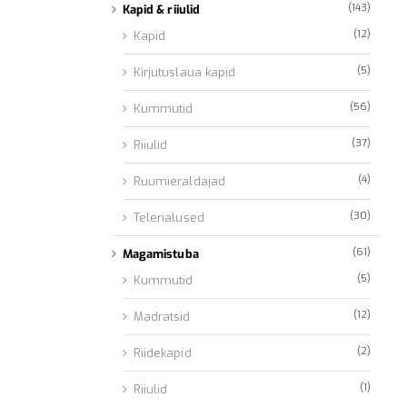
(143)
Kapid & riiulid
(12)
Kapid
(5)
Kirjutuslaua kapid
(56)
Kummutid
(37)
Riiulid
(4)
Ruumieraldajad
(30)
Telerialused
(61)
Magamistuba
(5)
Kummutid
(12)
Madratsid
(2)
Riidekapid
(1)
Riiulid