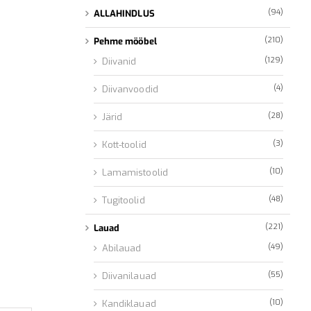
(94)
ALLAHINDLUS
(210)
Pehme mööbel
(129)
Diivanid
(4)
Diivanvoodid
(28)
Järid
(3)
Kott-toolid
(10)
Lamamistoolid
(48)
Tugitoolid
(221)
Lauad
(49)
Abilauad
(55)
Diivanilauad
(10)
Kandiklauad