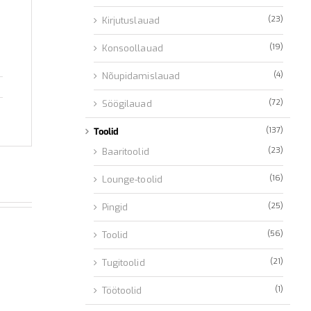
(23)
Kirjutuslauad
(19)
Konsoollauad
(4)
Nõupidamislauad
(72)
Söögilauad
(137)
Toolid
(23)
Baaritoolid
(16)
Lounge-toolid
(25)
Pingid
(56)
Toolid
(21)
Tugitoolid
(1)
Töötoolid