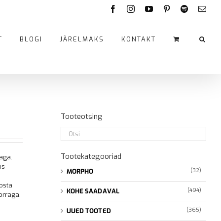
Facebook
Instagram
YouTube
Pinterest
Spotify
Emai
T
BLOGI
JÄRELMAKS
KONTAKT
Tooteotsing
Tootekategooriad
aga.
is
(32)
MORPHO
osta
(494)
KOHE SAADAVAL
orraga.
(365)
UUED TOOTED