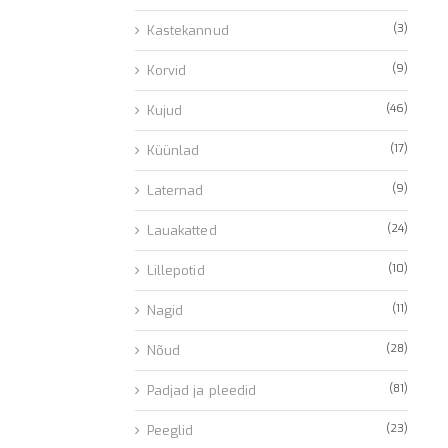
(3)
Kastekannud
(9)
Korvid
(46)
Kujud
(17)
Küünlad
(9)
Laternad
(24)
Lauakatted
(10)
Lillepotid
(11)
Nagid
(28)
Nõud
(81)
Padjad ja pleedid
(23)
Peeglid