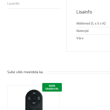
Lisainfo
Lisainfo
Mõõtmed (L x S x K)
Materjal
Värv
Sulle võib meeldida ka…
KOHE
SAADAVAL