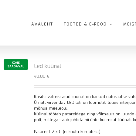
AVALEHT
TOOTED & E-POOD
MEIS
KOHE
Led küünal
SAADAVAL
40.00
€
Käsitsi valmistatud küünal on kaetud naturaalse vah
Õrnalt virvendav LED tuli on loomulik, luues interjöör
mõnus meeleolu.
Küünal töötab patareidega ning võimalus on juurde 
pult, millega saab juhtida nii ühte kui mitut küünalt k
Patareid: 2 x C (ei kuulu komplekti)