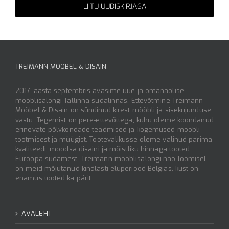
Alternative:
TREIMANN MÖÖBEL & DISAIN
2017. aasta septembris avasime uue ja omanäolise
mööblisalongi Tallinna südalinnas. Ettevõtmine Treimann
Mööbel & Disain on sündinud kirest mööbli ja sisekujunduse
vastu. Tegemist on pere-ettevõttega, kuhu oleme koondanud
erinevate põlvkondade teadmised ja kogemused mööbli
tootmisest ja müügist. Tootevalikusse oleme valinud parima
kvaliteedi, moodsa disaini ja mõistliku hinnaga tooted
Euroopa südamest. Treimann mööblisalongi näo loomisel
on meid mõjutanud kindlasti eluperiood Belgias, kust on
enamus tooted ka pärit.
AVALEHT