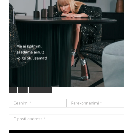
L
i
i
t
u
m
e
i
e
u
u
d
i
s
k
i
r
j
a
g
a