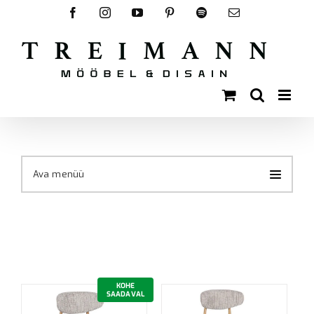
Skip
Facebook
Instagram
YouTube
Pinterest
Spotify
Email
to
content
Ava menüü
KOHE
SAADAVAL