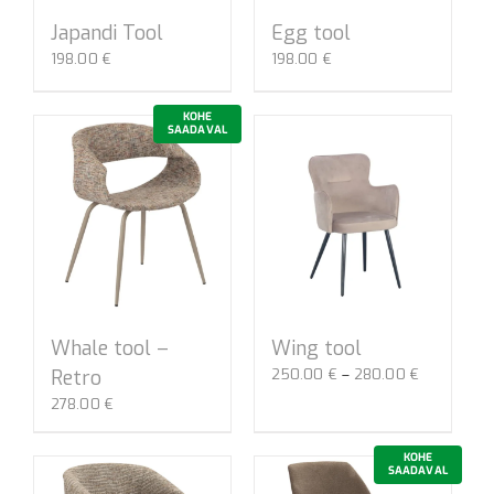
Japandi Tool
Egg tool
198.00
€
198.00
€
KOHE
SAADAVAL
Whale tool –
Wing tool
Hinnavahe
Retro
250.00
€
–
280.00
€
250.00 €
278.00
€
kuni
280.00 €
KOHE
SAADAVAL