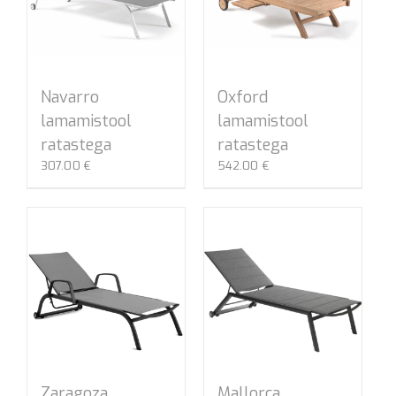
Navarro
Oxford
lamamistool
lamamistool
ratastega
ratastega
307.00
€
542.00
€
Zaragoza
Mallorca