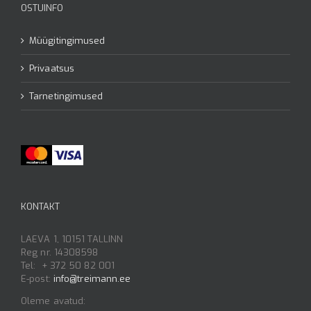
OSTUINFO
Müügitingimused
Privaatsus
Tarnetingimused
KONTAKT
LAEVA 1, 10151 TALLINN
Reg nr. 14308598
Tel: + 372 50 82 001
E-post:
info@treimann.ee
Oleme avatud: