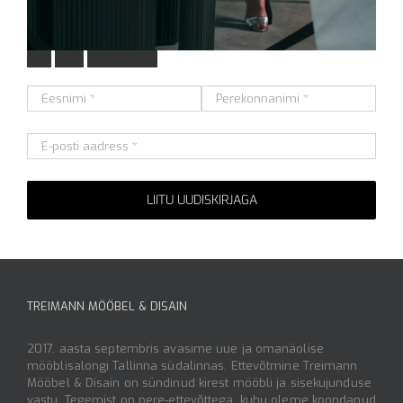
L
i
i
t
u
m
e
i
e
u
u
d
i
s
k
i
r
j
a
g
a
Alternative:
TREIMANN MÖÖBEL & DISAIN
2017. aasta septembris avasime uue ja omanäolise
mööblisalongi Tallinna südalinnas. Ettevõtmine Treimann
Mööbel & Disain on sündinud kirest mööbli ja sisekujunduse
vastu. Tegemist on pere-ettevõttega, kuhu oleme koondanud