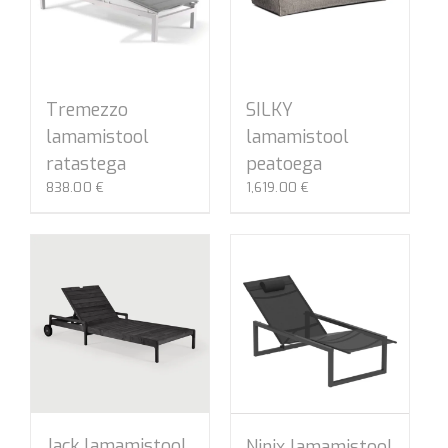
Tremezzo
SILKY
lamamistool
lamamistool
ratastega
peatoega
838.00
€
1,619.00
€
Jack lamamistool
Ninix lamamistool