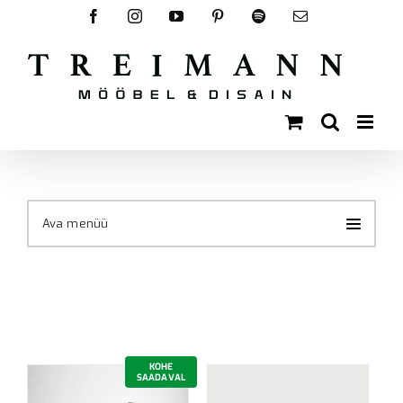
Skip
Facebook
Instagram
YouTube
Pinterest
Spotify
Email
to
content
Ava menüü
KOHE
SAADAVAL