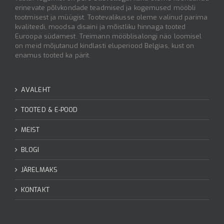
erinevate põlvkondade teadmised ja kogemused mööbli
tootmisest ja müügist. Tootevalikusse oleme valinud parima
kvaliteedi, moodsa disaini ja mõistliku hinnaga tooted
Euroopa südamest. Treimann mööblisalongi näo loomisel
on meid mõjutanud kindlasti eluperiood Belgias, kust on
enamus tooted ka pärit.
AVALEHT
TOOTED & E-POOD
MEIST
BLOGI
JÄRELMAKS
KONTAKT