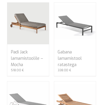
Padi Jack
Gabana
lamamistoolile –
lamamistool
Mocha
ratastega
518.00
€
338.00
€