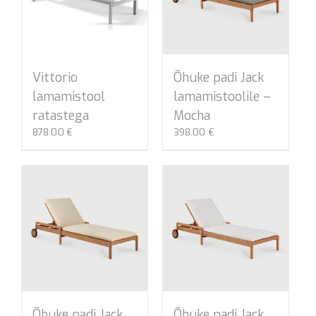
Vittorio
Õhuke padi Jack
lamamistool
lamamistoolile –
ratastega
Mocha
878.00
€
398.00
€
Õhuke padi Jack
Õhuke padi Jack