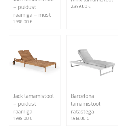
– puidust
2,399.00
€
raamiga – must
1,998.00
€
Jack lamamistool
Barcelona
– puidust
lamamistool
raamiga
ratastega
1,998.00
€
1,613.00
€