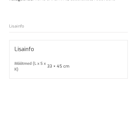
Lisainfo
Lisainfo
Mõõtmed (L x S x
33 × 45 cm
K)