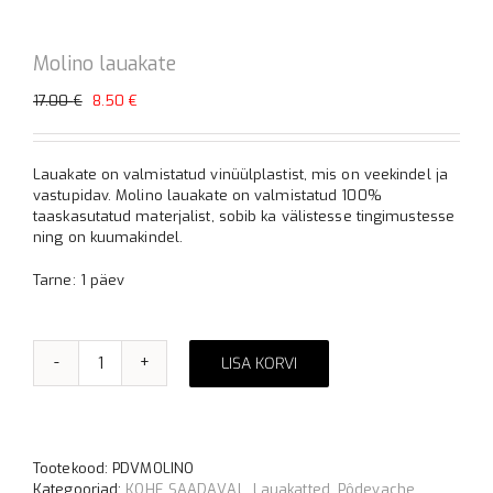
Molino lauakate
Algne
Praegune
17.00
€
8.50
€
hind
hind
oli:
on:
17.00 €.
8.50 €.
Lauakate on valmistatud vinüülplastist, mis on veekindel ja
vastupidav. Molino lauakate on valmistatud 100%
taaskasutatud materjalist, sobib ka välistesse tingimustesse
ning on kuumakindel.
Tarne: 1 päev
LISA KORVI
Molino
Alternative:
lauakate
kogus
Tootekood:
PDVMOLINO
Kategooriad:
KOHE SAADAVAL
,
Lauakatted
,
Pôdevache