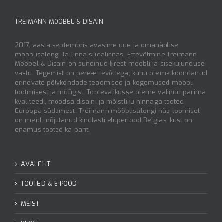
TREIMANN MÖÖBEL & DISAIN
2017. aasta septembris avasime uue ja omanäolise
mööblisalongi Tallinna südalinnas. Ettevõtmine Treimann
Mööbel & Disain on sündinud kirest mööbli ja sisekujunduse
vastu. Tegemist on pere-ettevõttega, kuhu oleme koondanud
erinevate põlvkondade teadmised ja kogemused mööbli
tootmisest ja müügist. Tootevalikusse oleme valinud parima
kvaliteedi, moodsa disaini ja mõistliku hinnaga tooted
Euroopa südamest. Treimann mööblisalongi näo loomisel
on meid mõjutanud kindlasti eluperiood Belgias, kust on
enamus tooted ka pärit.
AVALEHT
TOOTED & E-POOD
MEIST