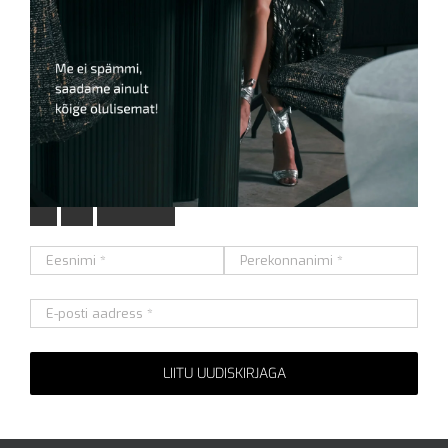
L
i
i
t
u
m
e
i
e
u
u
d
i
s
k
i
r
j
a
g
a
Alternative: