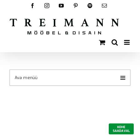
Skip
Facebook
Instagram
YouTube
Pinterest
Spotify
Email
to
content
Ava menüü
KOHE
SAADAVAL