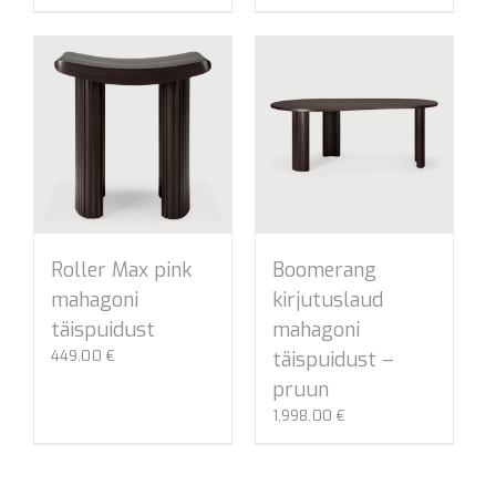
Roller Max pink
Boomerang
mahagoni
kirjutuslaud
täispuidust
mahagoni
449.00
€
täispuidust –
pruun
1,998.00
€