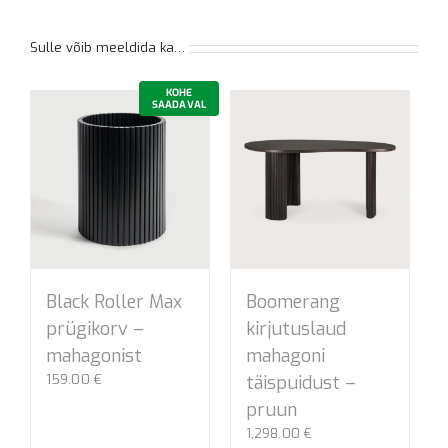
Sulle võib meeldida ka…
KOHE
SAADAVAL
Black Roller Max
Boomerang
prügikorv –
kirjutuslaud
mahagonist
mahagoni
159.00
€
täispuidust –
pruun
1,298.00
€