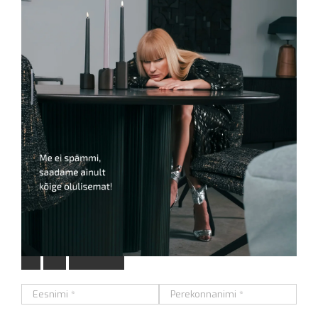
L
i
i
t
u
m
e
i
e
u
u
d
i
s
k
i
r
j
a
g
a