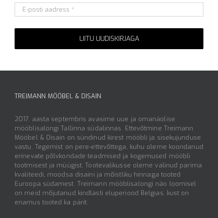
Alternative:
TREIMANN MÖÖBEL & DISAIN
2017. aasta septembris avasime uue ja omanäolise
mööblisalongi Tallinna südalinnas. Ettevõtmine Treimann
Mööbel & Disain on sündinud kirest mööbli ja sisekujunduse
vastu. Tegemist on pere-ettevõttega, kuhu oleme koondanud
erinevate põlvkondade teadmised ja kogemused mööbli
tootmisest ja müügist. Tootevalikusse oleme valinud parima
kvaliteedi, moodsa disaini ja mõistliku hinnaga tooted
Euroopa südamest. Treimann mööblisalongi näo loomisel
on meid mõjutanud kindlasti eluperiood Belgias, kust on
enamus tooted ka pärit.