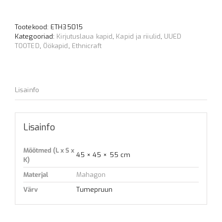
kapp
kogus
Tootekood:
ETH35015
Kategooriad:
Kirjutuslaua kapid
,
Kapid ja riiulid
,
UUED
TOOTED
,
Öökapid
,
Ethnicraft
Lisainfo
Lisainfo
Mõõtmed (L x S x
45 × 45 × 55 cm
K)
Materjal
Mahagon
Värv
Tumepruun