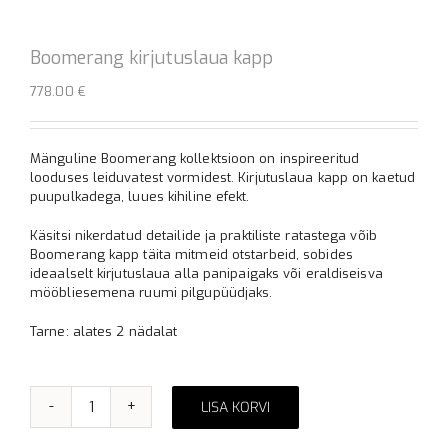
Boomerang kirjutuslaua kapp
778.00
€
Mänguline Boomerang kollektsioon on inspireeritud
looduses leiduvatest vormidest. Kirjutuslaua kapp on kaetud
puupulkadega, luues kihiline efekt.
Käsitsi nikerdatud detailide ja praktiliste ratastega võib
Boomerang kapp täita mitmeid otstarbeid, sobides
ideaalselt kirjutuslaua alla panipaigaks või eraldiseisva
mööbliesemena ruumi pilgupüüdjaks.
Tarne: alates 2 nädalat
LISA KORVI
Boomerang
Alternative:
kirjutuslaua