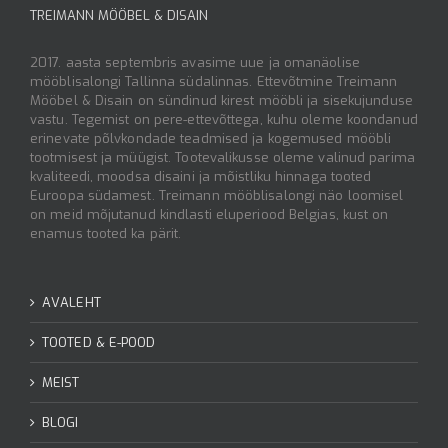
TREIMANN MÖÖBEL & DISAIN
2017. aasta septembris avasime uue ja omanäolise
mööblisalongi Tallinna südalinnas. Ettevõtmine Treimann
Mööbel & Disain on sündinud kirest mööbli ja sisekujunduse
vastu. Tegemist on pere-ettevõttega, kuhu oleme koondanud
erinevate põlvkondade teadmised ja kogemused mööbli
tootmisest ja müügist. Tootevalikusse oleme valinud parima
kvaliteedi, moodsa disaini ja mõistliku hinnaga tooted
Euroopa südamest. Treimann mööblisalongi näo loomisel
on meid mõjutanud kindlasti eluperiood Belgias, kust on
enamus tooted ka pärit.
AVALEHT
TOOTED & E-POOD
MEIST
BLOGI