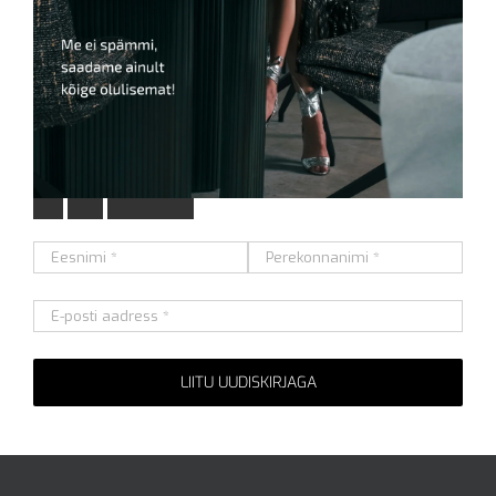
L
i
i
t
u
m
e
i
e
u
u
d
i
s
k
i
r
j
a
g
a
Alternative: