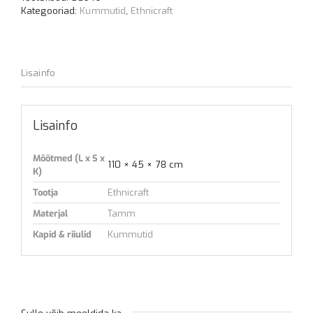
Kategooriad:
Kummutid
,
Ethnicraft
Lisainfo
Lisainfo
Mõõtmed (L x S x
110 × 45 × 78 cm
K)
Tootja
Ethnicraft
Materjal
Tamm
Kapid & riiulid
Kummutid