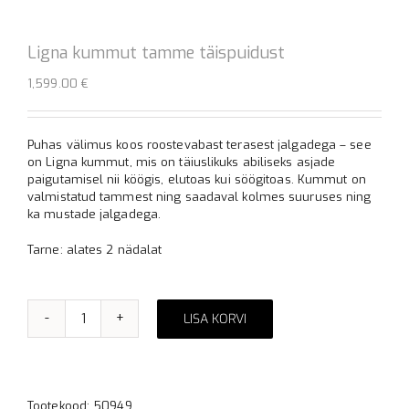
Ligna kummut tamme täispuidust
1,599.00
€
Puhas välimus koos roostevabast terasest jalgadega – see
on Ligna kummut, mis on täiuslikuks abiliseks asjade
paigutamisel nii köögis, elutoas kui söögitoas. Kummut on
valmistatud tammest ning saadaval kolmes suuruses ning
ka mustade jalgadega.
Tarne: alates 2 nädalat
LISA KORVI
Ligna
Alternative:
kummut
tamme
täispuidust
kogus
Tootekood:
50949