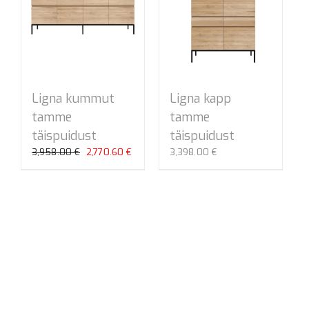
Ligna kummut
Ligna kapp
tamme
tamme
täispuidust
täispuidust
Algne
Praegune
3,958.00
€
2,770.60
€
3,398.00
€
hind
hind
oli:
on:
3,958.00 €.
2,770.60 €.