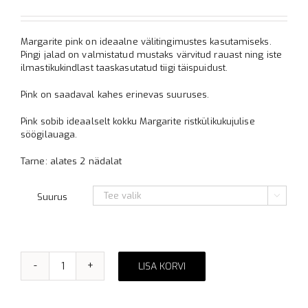
1,613.00 €
kuni
1,759.00 €
Margarite pink on ideaalne välitingimustes kasutamiseks.
Pingi jalad on valmistatud mustaks värvitud rauast ning iste
ilmastikukindlast taaskasutatud tiigi täispuidust.
Pink on saadaval kahes erinevas suuruses.
Pink sobib ideaalselt kokku Margarite ristkülikukujulise
söögilauaga.
Tarne: alates 2 nädalat
Suurus

LISA KORVI
Margarite
pink
kogus
Alternative: