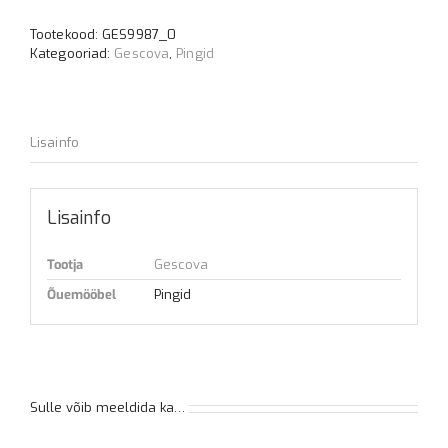
Tootekood:
GES9987_0
Kategooriad:
Gescova
,
Pingid
Lisainfo
Lisainfo
Tootja
Gescova
Õuemööbel
Pingid
Sulle võib meeldida ka…