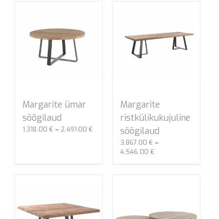
Margarite
Margarite ümar
ristkülikukujuline
söögilaud
Hinnavahemik:
söögilaud
1,318.00
€
–
2,491.00
€
1,318.00 €
3,867.00
€
–
kuni
Hinnavahemik:
4,546.00
€
2,491.00 €
3,867.00 €
kuni
4,546.00 €