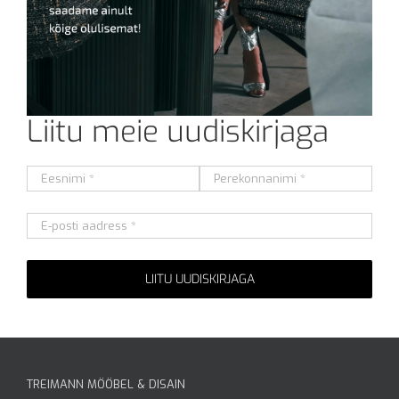
Liitu meie uudiskirjaga
Alternative:
TREIMANN MÖÖBEL & DISAIN