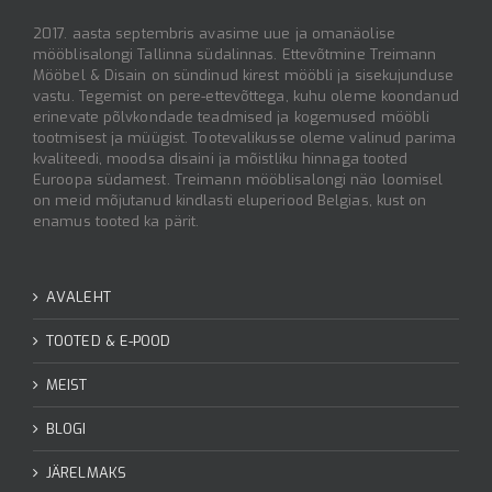
2017. aasta septembris avasime uue ja omanäolise
mööblisalongi Tallinna südalinnas. Ettevõtmine Treimann
Mööbel & Disain on sündinud kirest mööbli ja sisekujunduse
vastu. Tegemist on pere-ettevõttega, kuhu oleme koondanud
erinevate põlvkondade teadmised ja kogemused mööbli
tootmisest ja müügist. Tootevalikusse oleme valinud parima
kvaliteedi, moodsa disaini ja mõistliku hinnaga tooted
Euroopa südamest. Treimann mööblisalongi näo loomisel
on meid mõjutanud kindlasti eluperiood Belgias, kust on
enamus tooted ka pärit.
AVALEHT
TOOTED & E-POOD
MEIST
BLOGI
JÄRELMAKS