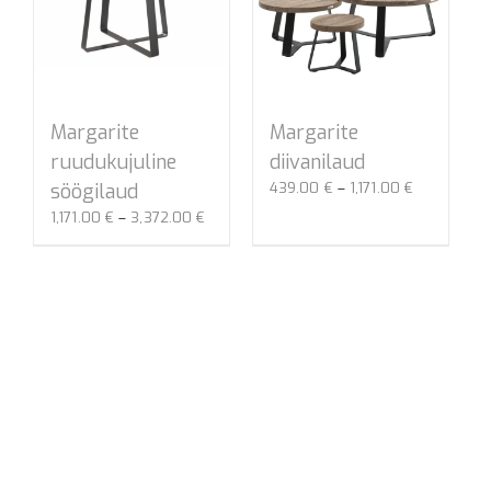
Margarite
Margarite
diivanilaud
ruudukujuline
Hinnavahem
439.00
€
–
1,171.00
€
söögilaud
439.00 €
Hinnavahemik:
1,171.00
€
–
3,372.00
€
kuni
1,171.00 €
1,171.00 €
kuni
3,372.00 €