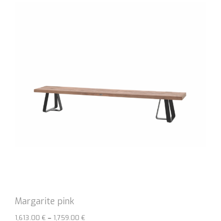
Margarite pink
Hinnavahemik:
1,613.00
€
–
1,759.00
€