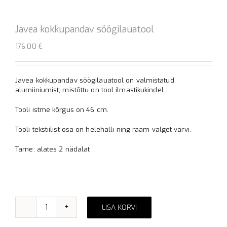
Javea kokkupandav söögilauatool
176.00
€
Javea kokkupandav söögilauatool on valmistatud
alumiiniumist, mistõttu on tool ilmastikukindel.
Tooli istme kõrgus on 46 cm.
Tooli tekstiilist osa on helehalli ning raam valget värvi.
Tarne: alates 2 nädalat
LISA KORVI
Javea
Alternative:
kokkupandav