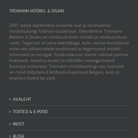
TREIMANN MÖÖBEL & DISAIN
2017. aasta septembris avasime uue ja omanäolise
mööblisalongi Tallinna südalinnas. Ettevõtmine Treimann
Mööbel & Disain on sündinud kirest mööbli ja sisekujunduse
vastu. Tegemist on pere-ettevõttega, kuhu oleme koondanud
erinevate põlvkondade teadmised ja kogemused mööbli
tootmisest ja müügist. Tootevalikusse oleme valinud parima
kvaliteedi, moodsa disaini ja mõistliku hinnaga tooted
Euroopa südamest. Treimann mööblisalongi näo loomisel
on meid mõjutanud kindlasti eluperiood Belgias, kust on
enamus tooted ka pärit.
AVALEHT
TOOTED & E-POOD
MEIST
BLOGI