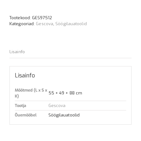
söögilauatool
kogus
Tootekood:
GES97512
Kategooriad:
Gescova
,
Söögilauatoolid
Lisainfo
Lisainfo
Mõõtmed (L x S x
55 × 49 × 88 cm
K)
Tootja
Gescova
Õuemööbel
Söögilauatoolid