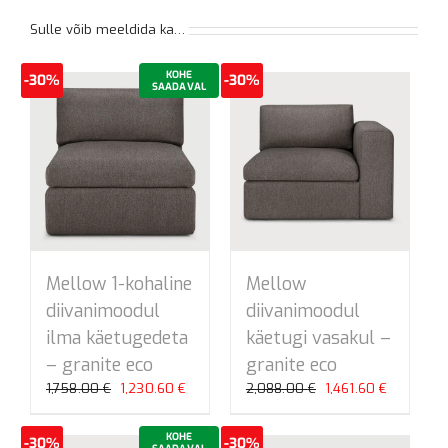
Sulle võib meeldida ka…
KOHE
-30%
-30%
SAADAVAL
Mellow 1-kohaline
Mellow
diivanimoodul
diivanimoodul
ilma käetugedeta
käetugi vasakul –
– granite eco
granite eco
Algne
Praegune
Algne
Praegune
1,758.00
€
1,230.60
€
2,088.00
€
1,461.60
€
hind
hind
hind
hind
oli:
on:
oli:
on:
KOHE
-30%
-30%
1,758.00 €.
1,230.60 €.
2,088.00 €.
1,461.60 €