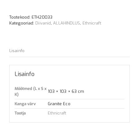
nurgamoodul
-
granite
Tootekood:
ETH20033
eco
Kategooriad:
Diivanid
,
ALLAHINDLUS
,
Ethnicraft
kogus
Lisainfo
Lisainfo
Mõõtmed (L x S x
103 × 103 × 63 cm
K)
Kanga värv
Granite Eco
Tootja
Ethnicraft