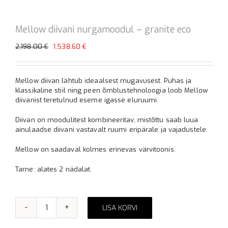
Mellow diivani nurgamoodul – granite eco
Algne
Praegune
2,198.00
€
1,538.60
€
hind
hind
oli:
on:
2,198.00 €.
1,538.60 €.
Mellow diivan lähtub ideaalsest mugavusest. Puhas ja
klassikaline stiil ning peen õmblustehnoloogia loob Mellow
diivanist teretulnud eseme igasse eluruumi.
Diivan on moodulitest kombineeritav, mistõttu saab luua
ainulaadse diivani vastavalt ruumi eripärale ja vajadustele.
Mellow on saadaval kolmes erinevas värvitoonis.
Tarne: alates 2 nädalat.
LISA KORVI
Mellow
Alternative:
diivani