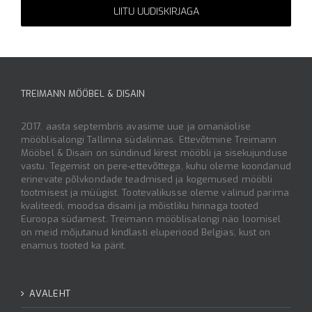
Alternative:
TREIMANN MÖÖBEL & DISAIN
2017. aasta septembris avasime uue ja omanäolise
mööblisalongi Tallinna südalinnas. Ettevõtmine Treimann
Mööbel & Disain on sündinud kirest mööbli ja sisekujunduse
vastu. Tegemist on pere-ettevõttega, kuhu oleme koondanud
erinevate põlvkondade teadmised ja kogemused mööbli
tootmisest ja müügist. Tootevalikusse oleme valinud parima
kvaliteedi, moodsa disaini ja mõistliku hinnaga tooted
Euroopa südamest. Treimann mööblisalongi näo loomisel
on meid mõjutanud kindlasti eluperiood Belgias, kust on
enamus tooted ka pärit.
AVALEHT