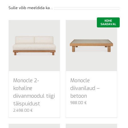
Sulle võib meeldida ka…
KOHE
SAADAVAL
Monocle 2-
Monocle
kohaline
diivanilaud –
diivanmoodul tiigi
betoon
täispuidust
988.00
€
2,498.00
€