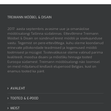
Alternative:
TREIMANN MÖÖBEL & DISAIN
2017. aasta septembris avasime uue ja omanäolise
mööblisalongi Tallinna südalinnas. Ettevõtmine Treimann
Mööbel & Disain on sündinud kirest mööbli ja sisekujunduse
vastu. Tegemist on pere-ettevõttega, kuhu oleme koondanud
erinevate põlvkondade teadmised ja kogemused mööbli
tootmisest ja müügist. Tootevalikusse oleme valinud parima
kvaliteedi, moodsa disaini ja mõistliku hinnaga tooted
Euroopa südamest. Treimann mööblisalongi näo loomisel
on meid mõjutanud kindlasti eluperiood Belgias, kust on
enamus tooted ka pärit.
AVALEHT
TOOTED & E-POOD
MEIST