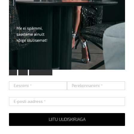
L
i
i
t
u
m
e
i
e
u
u
d
i
s
k
i
r
j
a
g
a