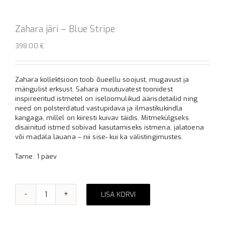
Zahara järi – Blue Stripe
398.00
€
Zahara kollektsioon toob õueellu soojust, mugavust ja
mängulist erksust. Sahara muutuvatest toonidest
inspireeritud istmetel on iseloomulikud äärisdetailid ning
need on polsterdatud vastupidava ja ilmastikukindla
kangaga, millel on kiiresti kuivav täidis. Mitmekülgseks
disainitud istmed sobivad kasutamiseks istmena, jalatoena
või madala lauana – nii sise- kui ka välistingimustes.
Tarne: 1 päev
LISA KORVI
Zahara
Alternative:
järi
-