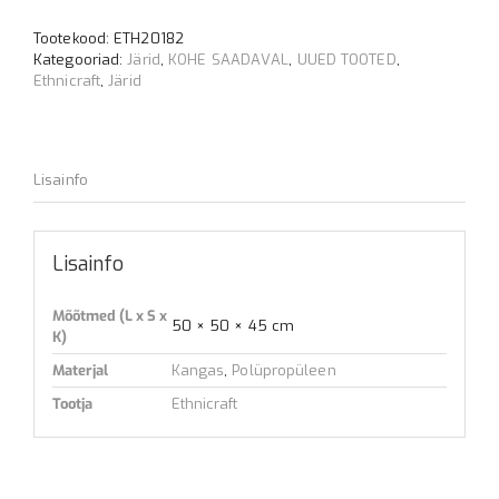
Blue
Stripe
Tootekood:
ETH20182
kogus
Kategooriad:
Järid
,
KOHE SAADAVAL
,
UUED TOOTED
,
Ethnicraft
,
Järid
Lisainfo
Lisainfo
Mõõtmed (L x S x
50 × 50 × 45 cm
K)
Materjal
Kangas
,
Polüpropüleen
Tootja
Ethnicraft