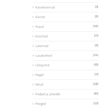
(3)
Kastekannud
(9)
Korvid
(46)
Kujud
(17)
Küünlad
(9)
Laternad
(24)
Lauakatted
(10)
Lillepotid
(11)
Nagid
(28)
Nõud
(81)
Padjad ja pleedid
(23)
Peeglid