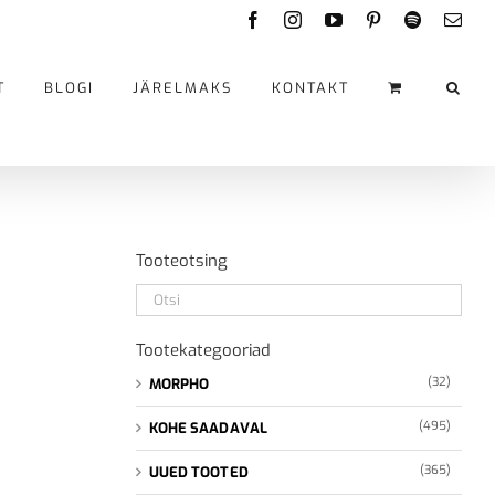
Facebook
Instagram
YouTube
Pinterest
Spotify
Emai
T
BLOGI
JÄRELMAKS
KONTAKT
Tooteotsing
Tootekategooriad
(32)
MORPHO
(495)
KOHE SAADAVAL
(365)
UUED TOOTED