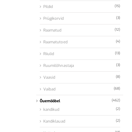
(15)
Pildid
(3)
Prügikorvid
(12)
Raamatud
(4)
Raamatutoed
(13)
Riiulid
(3)
Ruumilõhnastaja
(8)
Vaasid
(68)
Vaibad
(462)
Õuemööbel
(2)
kandikud
(2)
Kandiklauad