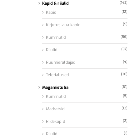
(143)
Kapid & riiulid
(12)
Kapid
(5)
Kirjutuslaua kapid
(56)
Kummutid
(37)
Riiulid
(4)
Ruumieraldajad
(30)
Telerialused
(61)
Magamistuba
(5)
Kummutid
(12)
Madratsid
(2)
Riidekapid
(1)
Riiulid