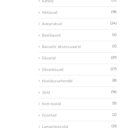
(17)
Katted
(18)
Abilauad
(24)
Aiatarvikud
(4)
Baarilauad
(2)
Basseini aksessuaarid
(37)
Diivanid
(27)
Diivanilauad
(8)
Hooldusvahendid
(16)
Järid
(9)
Kott-toolid
(2)
Küünlad
(31)
Lamamistoolid