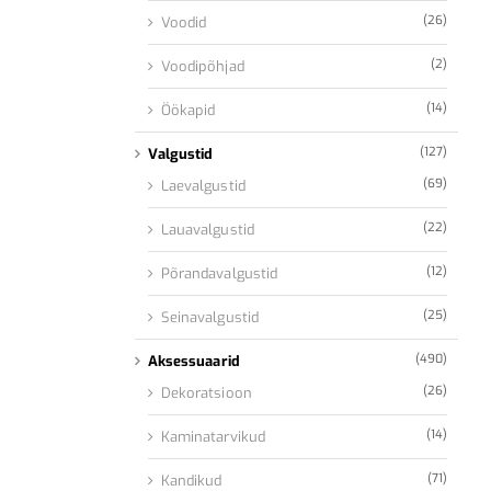
(26)
Voodid
(2)
Voodipõhjad
(14)
Öökapid
(127)
Valgustid
(69)
Laevalgustid
(22)
Lauavalgustid
(12)
Põrandavalgustid
(25)
Seinavalgustid
(490)
Aksessuaarid
(26)
Dekoratsioon
(14)
Kaminatarvikud
(71)
Kandikud