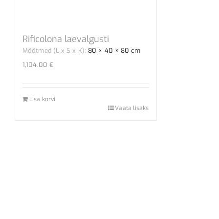
Rificolona laevalgusti
Mõõtmed (L x S x K):
80 × 40 × 80 cm
1,104.00
€
Lisa korvi
Vaata lisaks