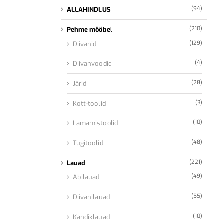
(94)
ALLAHINDLUS
(210)
Pehme mööbel
(129)
Diivanid
(4)
Diivanvoodid
(28)
Järid
(3)
Kott-toolid
(10)
Lamamistoolid
(48)
Tugitoolid
(221)
Lauad
(49)
Abilauad
(55)
Diivanilauad
(10)
Kandiklauad