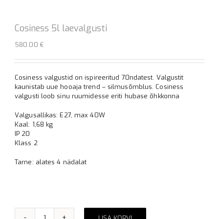
Cosiness 5l laevalgusti
580.00
€
Cosiness valgustid on ispireeritud 70ndatest. Valgustit
kaunistab uue hooaja trend – silmusõmblus. Cosiness
valgusti loob sinu ruumidesse eriti hubase õhkkonna
Valgusallikas: E27, max 40W
Kaal: 1,68 kg
IP 20
Klass 2
Tarne: alates 4 nädalat
LISA KORVI