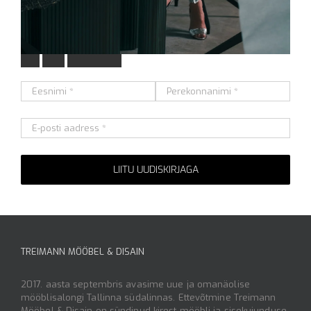
L
i
i
t
u
m
e
i
e
u
u
d
i
s
k
i
r
j
a
g
a
Alternative:
TREIMANN MÖÖBEL & DISAIN
2017. aasta septembris avasime uue ja omanäolise
mööblisalongi Tallinna südalinnas. Ettevõtmine Treimann
Mööbel & Disain on sündinud kirest mööbli ja sisekujunduse