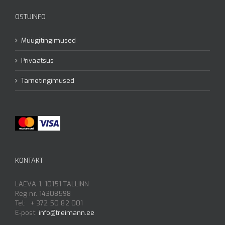
OSTUINFO
Müügitingimused
Privaatsus
Tarnetingimused
KONTAKT
LAEVA 1, 10151 TALLINN
Reg nr. 14308598
Tel: + 372 50 82 001
E-post:
info@treimann.ee