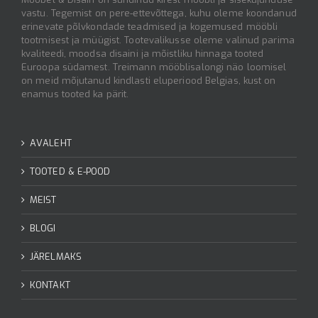
vastu. Tegemist on pere-ettevõttega, kuhu oleme koondanud
erinevate põlvkondade teadmised ja kogemused mööbli
tootmisest ja müügist. Tootevalikusse oleme valinud parima
kvaliteedi, moodsa disaini ja mõistliku hinnaga tooted
Euroopa südamest. Treimann mööblisalongi näo loomisel
on meid mõjutanud kindlasti eluperiood Belgias, kust on
enamus tooted ka pärit.
AVALEHT
TOOTED & E-POOD
MEIST
BLOGI
JÄRELMAKS
KONTAKT